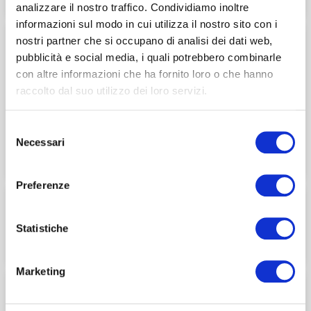
analizzare il nostro traffico. Condividiamo inoltre
informazioni sul modo in cui utilizza il nostro sito con i
nostri partner che si occupano di analisi dei dati web,
Biglietto + Colazione
pubblicità e social media, i quali potrebbero combinarle
(Cappuccino + Croissant + succo)
con altre informazioni che ha fornito loro o che hanno
PREZZO INTERO + SOLO 2€ =
raccolto dal suo utilizzo dei loro servizi.
COLAZIONE INCLUSA!
Disponibile solo online.
Selezione
E' valido esclusivamente presso il Caffè
Necessari
Pascucci in Piazza ed è utilizzabile SOLO dalle
del
09:30 alle 11:00
consenso
Preferenze
Biglietto
a data libera
Statistiche
Validi dal 08/08/2026 al 6 gennaio 2027
Marketing
Biglietto
combinato
BEST OFFER