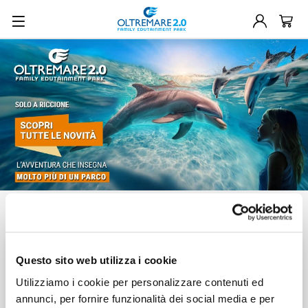
Seleziona il biglietto
Biglietto
a data fissa
Questo sito web utilizza i cookie
RISPARMI FINO AL
18%
Utilizziamo i cookie per personalizzare contenuti ed
annunci, per fornire funzionalità dei social media e per
Prima acquisti più risparmi!