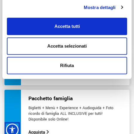
RISPARMI FINO AL
24%
Mostra dettagli
Insieme conviene: 2 parchi a partire da € 43,00
Ingresso valido fino al 6 gennaio 2027
compatibilmente con date e orari di apertura del
Accetta tutti
Parco.
I biglietti possono essere utilizzati in giorni
diversi.
Accetta selezionati
Abbonamento
2026
Rifiuta
REGALA UN ANNO DI EMOZIONI!
Pacchetto famiglia
Biglietti + Menù + Experience + Audioguida + Foto
ricordo di famiglia ALL INCLUSIVE per tutti!
Disponibile solo Online!
Acquista